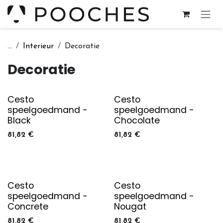
Overslaan naar inhoud
...
Interieur
Decoratie
Decoratie
Cesto
Cesto
speelgoedmand -
speelgoedmand -
Black
Chocolate
81,82
€
81,82
€
Cesto
Cesto
speelgoedmand -
speelgoedmand -
Concrete
Nougat
81,82
€
81,82
€