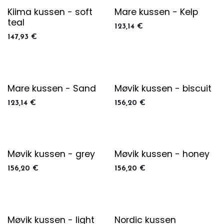
Kiima kussen - soft
Mare kussen - Kelp
teal
123,14
€
147,93
€
Mare kussen - Sand
Møvik kussen - biscuit
123,14
€
156,20
€
Møvik kussen - grey
Møvik kussen - honey
156,20
€
156,20
€
Møvik kussen - light
Nordic kussen