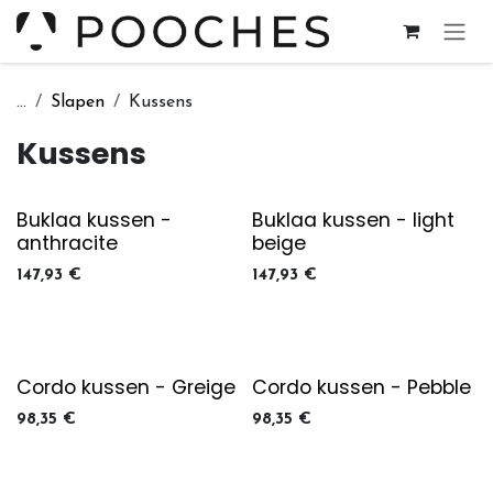
Overslaan naar inhoud
...
Slapen
Kussens
Kussens
Buklaa kussen -
Buklaa kussen - light
anthracite
beige
147,93
€
147,93
€
Cordo kussen - Greige
Cordo kussen - Pebble
98,35
€
98,35
€