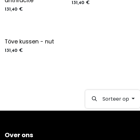
anthracite
131,40
€
131,40
€
Töve kussen - nut
131,40
€
Sorteer op
Over ons