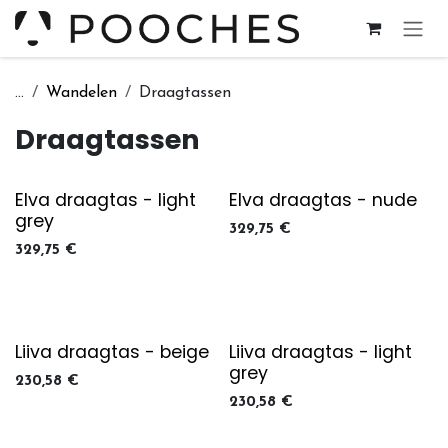
Overslaan naar inhoud
...
Wandelen
Draagtassen
Draagtassen
Elva draagtas - light
Elva draagtas - nude
grey
329,75
€
329,75
€
Liiva draagtas - beige
Liiva draagtas - light
grey
230,58
€
230,58
€