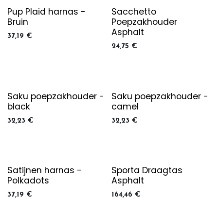
Pup Plaid harnas -
Sacchetto
Bruin
Poepzakhouder
Asphalt
37,19
€
24,75
€
Saku poepzakhouder -
Saku poepzakhouder -
black
camel
32,23
€
32,23
€
Satijnen harnas -
Sporta Draagtas
Polkadots
Asphalt
37,19
€
164,46
€