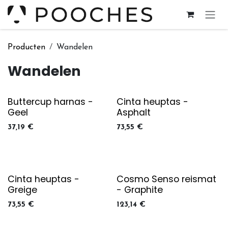
Overslaan naar inhoud
Producten
Wandelen
Wandelen
Buttercup harnas -
Cinta heuptas -
Geel
Asphalt
37,19
€
73,55
€
Cinta heuptas -
Cosmo Senso reismat
Greige
- Graphite
73,55
€
123,14
€