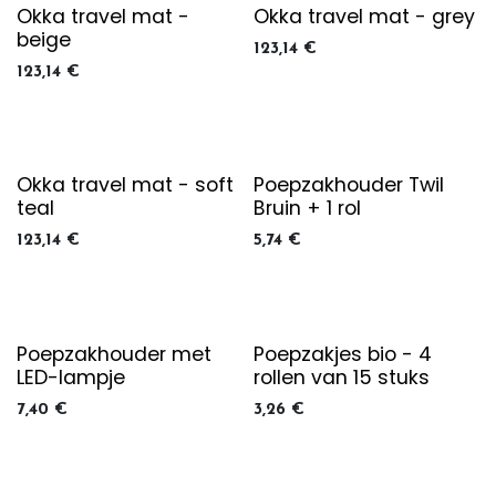
Okka travel mat -
Okka travel mat - grey
beige
123,14
€
123,14
€
Okka travel mat - soft
Poepzakhouder Twil
teal
Bruin + 1 rol
123,14
€
5,74
€
Poepzakhouder met
Poepzakjes bio - 4
LED-lampje
rollen van 15 stuks
7,40
€
3,26
€