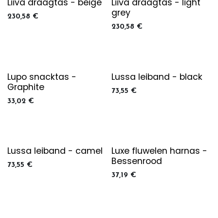
Liiva draagtas - beige
Liiva draagtas - light
grey
230,58
€
230,58
€
Lupo snacktas -
Lussa leiband - black
Graphite
73,55
€
33,02
€
Lussa leiband - camel
Luxe fluwelen harnas -
Bessenrood
73,55
€
37,19
€