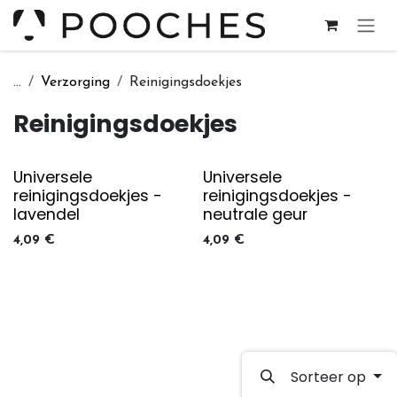
Overslaan naar inhoud
...
Verzorging
Reinigingsdoekjes
Reinigingsdoekjes
Universele
Universele
reinigingsdoekjes -
reinigingsdoekjes -
lavendel
neutrale geur
4,09
€
4,09
€
Sorteer op