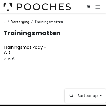
Overslaan naar inhoud
...
Verzorging
Trainingsmatten
Trainingsmatten
Trainingsmat Pady -
Wit
9,05
€
Sorteer op