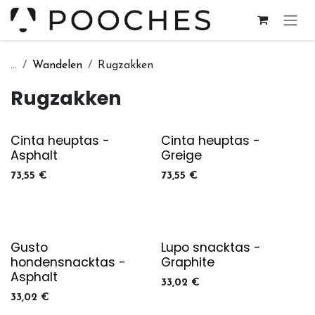
Overslaan naar inhoud
...
Wandelen
Rugzakken
Rugzakken
Cinta heuptas -
Cinta heuptas -
Asphalt
Greige
73,55
€
73,55
€
Gusto
Lupo snacktas -
hondensnacktas -
Graphite
Asphalt
33,02
€
33,02
€