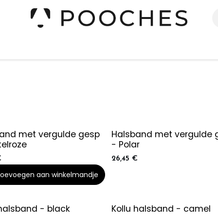
erieur
Kleding
Slapen
Spelen
Verzorging
and met vergulde gesp
Halsband met vergulde 
telroze
- Polar
€
26,45
€
oevoegen aan winkelmandje
 halsband - black
Kollu halsband - camel