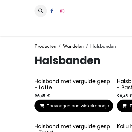
Overslaan naar inhoud
Eten & drinken
Int
Producten
Wandelen
Halsbanden
Halsbanden
Halsband met vergulde gesp
Halsb
- Latte
- Pas
26,45
€
26,45
Toevoegen aan winkelmandje
T
Halsband met vergulde gesp
Kollu