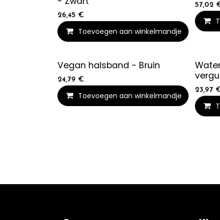
- Zwart
57,02
26,45
€
T
Toevoegen aan winkelmandje
Vegan halsband - Bruin
Water
vergu
24,79
€
23,97
Toevoegen aan winkelmandje
T