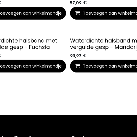
€
57,02
€
oevoegen aan winkelmandje
Toevoegen aan winkelm
dichte halsband met
Waterdichte halsband m
lde gesp - Fuchsia
vergulde gesp - Mandari
€
23,97
€
oevoegen aan winkelmandje
Toevoegen aan winkelm