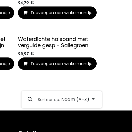
24,79
€
andje
Toevoegen aan winkelmandje
et
Waterdichte halsband met
jn
vergulde gesp - Saliegroen
23,97
€
andje
Toevoegen aan winkelmandje
Naam (A-Z)
Sorteer op: