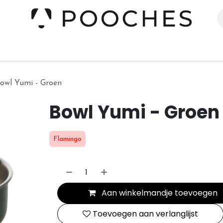
erieur
Kleding
Slapen
Spelen
Verzorging
owl Yumi - Groen
Bowl Yumi - Groen
Flamingo
Aan winkelmandje toevoegen
Toevoegen aan verlanglijst