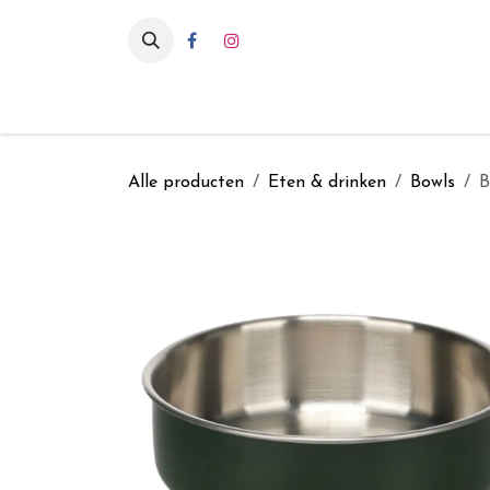
Overslaan naar inhoud
Eten & drinken
Int
Alle producten
Eten & drinken
Bowls
B