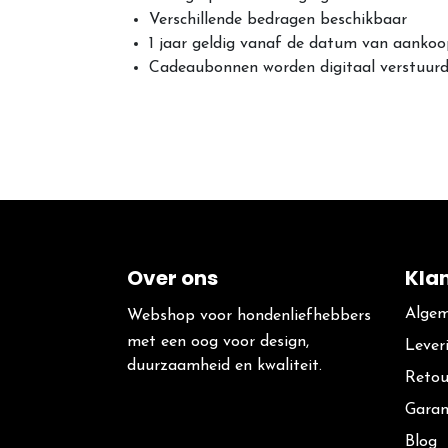
Verschillende bedragen beschikbaar
1 jaar geldig vanaf de datum van aanko
Cadeaubonnen worden digitaal verstuurd 
Over ons
Kla
Algem
Webshop voor hondenliefhebbers
met een oog voor design,
Lever
duurzaamheid en kwaliteit.
Retou
Garan
Blog