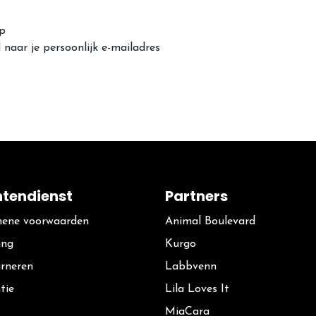
op
naar je persoonlijk e-mailadres
ntendienst
Partners
ene voorwaarden
Animal Boulevard
ing
Kurgo
rneren
La​bbvenn
tie
Lila Loves It
MiaCara