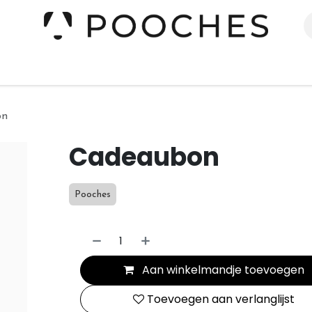
erieur
Kleding
Slapen
Spelen
Verzorging
on
Cadeaubon
Pooches
Aan winkelmandje toevoegen
Toevoegen aan verlanglijst