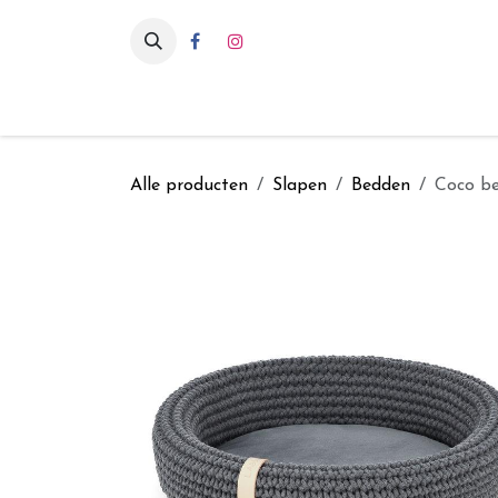
Overslaan naar inhoud
Eten & drinken
Int
Alle producten
Slapen
Bedden
Coco be