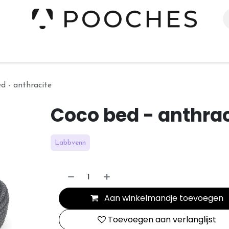
erieur
Kleding
Slapen
Spelen
Verzorging
d - anthracite
Coco bed - anthrac
Labbvenn
Aan winkelmandje toevoegen
Toevoegen aan verlanglijst