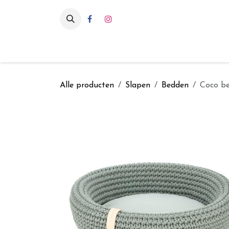
Overslaan naar inhoud
Eten & drinken
Int
Alle producten
Slapen
Bedden
Coco be