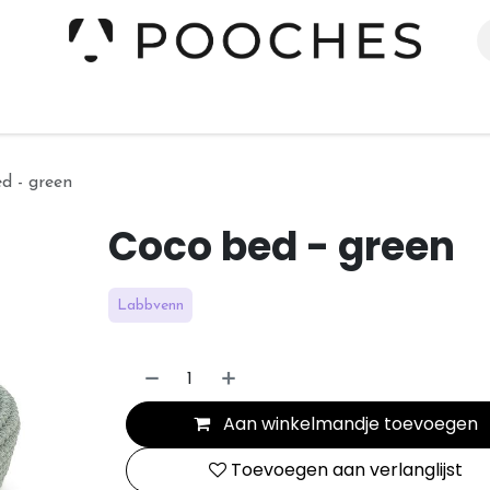
erieur
Kleding
Slapen
Spelen
Verzorging
d - green
Coco bed - green
Labbvenn
Aan winkelmandje toevoegen
Toevoegen aan verlanglijst