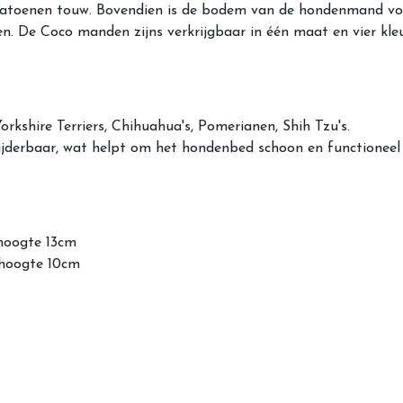
 katoenen touw. Bovendien is de bodem van de hondenmand vo
. De Coco manden zijns verkrijgbaar in één maat en vier kle
orkshire Terriers, Chihuahua's, Pomerianen, Shih Tzu's.
ijderbaar, wat helpt om het hondenbed schoon en functioneel
 hoogte 13cm
 hoogte 10cm