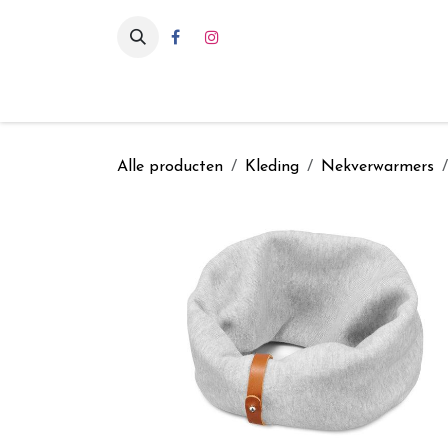
Overslaan naar inhoud
Eten & drinken
Int
Alle producten
Kleding
Nekverwarmers