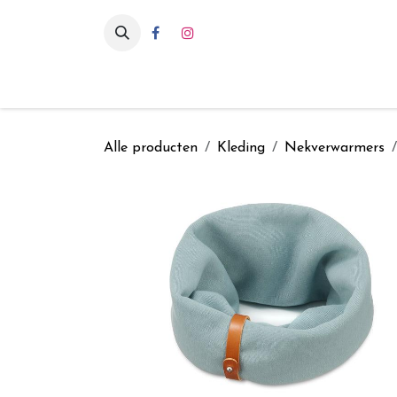
Overslaan naar inhoud
Eten & drinken
Int
Alle producten
Kleding
Nekverwarmers