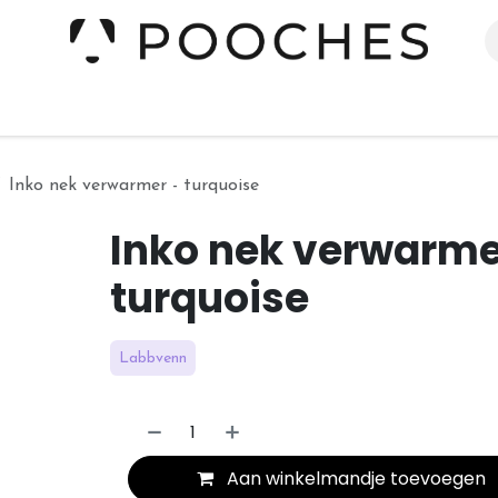
erieur
Kleding
Slapen
Spelen
Verzorging
Inko nek verwarmer - turquoise
Inko nek verwarme
turquoise
Labbvenn
Aan winkelmandje toevoegen