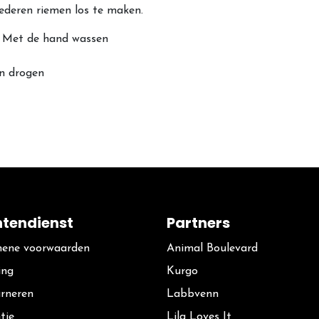
ederen riemen los te maken.
n/ Met de hand wassen
en drogen
ntendienst
Partners
ene voorwaarden
Animal Boulevard
ing
Kurgo
rneren
La​bbvenn
tie
Lila Loves It