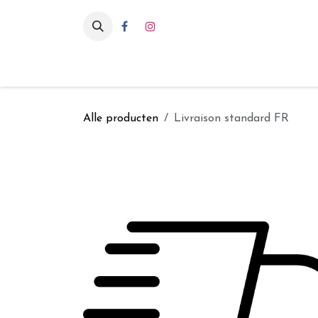
Overslaan naar inhoud
Eten & drinken
Int
Alle producten
Livraison standard FR