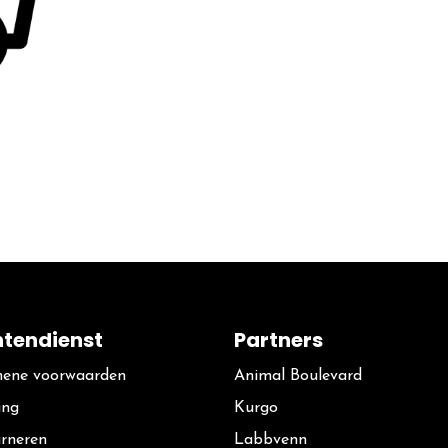
ntendienst
Partners
ene voorwaarden
Animal Boulevard
ing
Kurgo
rneren
La​bbvenn