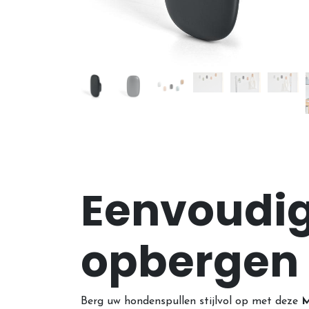
Eenvoudig 
opbergen
Berg uw hondenspullen stijlvol op met deze
M