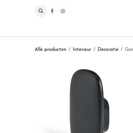
Overslaan naar inhoud
Eten & drinken
Int
Alle producten
Interieur
Decoratie
Gem