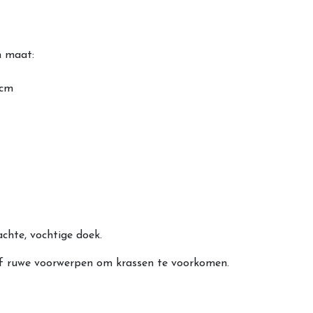
n maat:
 cm
chte, vochtige doek.
of ruwe voorwerpen om krassen te voorkomen.