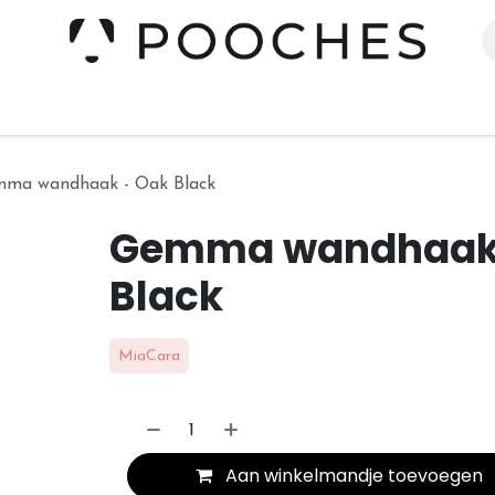
erieur
Kleding
Slapen
Spelen
Verzorging
ma wandhaak - Oak Black
Gemma wandhaak 
Black
MiaCara
Aan winkelmandje toevoegen