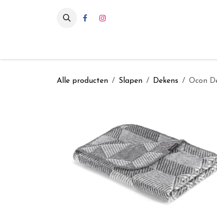
Overslaan naar inhoud
Eten & drinken
Int
Alle producten
Slapen
Dekens
Ocon D