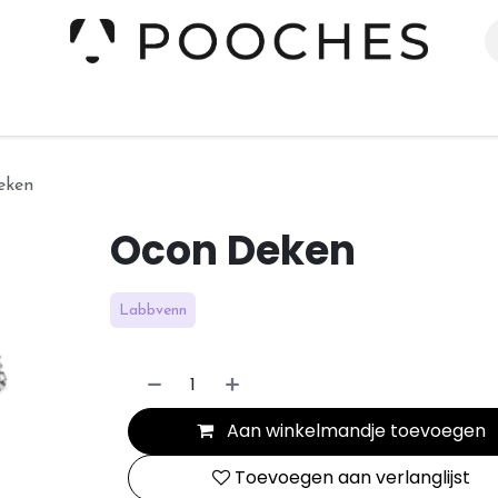
erieur
Kleding
Slapen
Spelen
Verzorging
eken
Ocon Deken
Labbvenn
Aan winkelmandje toevoegen
Toevoegen aan verlanglijst