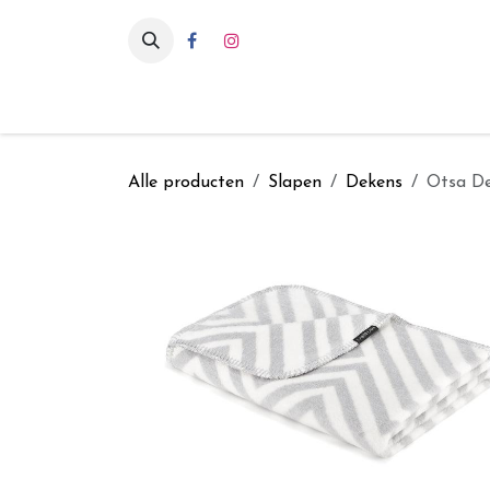
Overslaan naar inhoud
Eten & drinken
Int
Alle producten
Slapen
Dekens
Otsa D