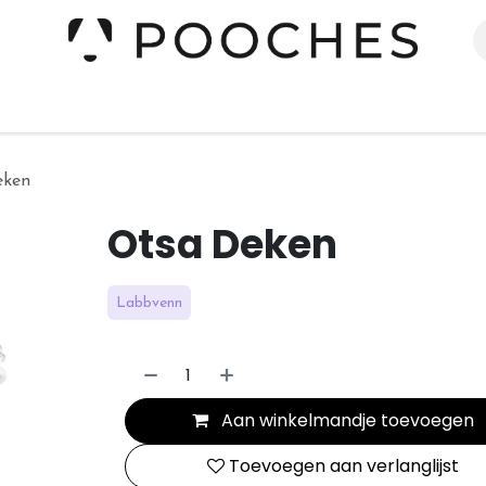
erieur
Kleding
Slapen
Spelen
Verzorging
eken
Otsa Deken
Labbvenn
Aan winkelmandje toevoegen
Toevoegen aan verlanglijst