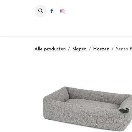
Overslaan naar inhoud
Eten & drinken
Int
Alle producten
Slapen
Hoezen
Senso B