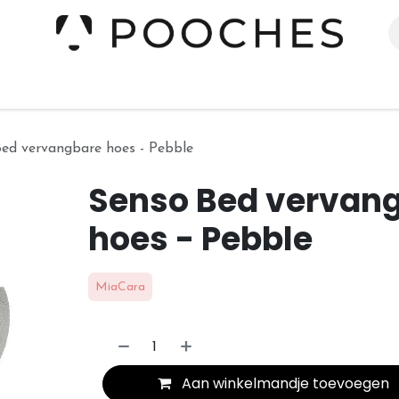
erieur
Kleding
Slapen
Spelen
Verzorging
ed vervangbare hoes - Pebble
Senso Bed vervan
hoes - Pebble
MiaCara
Aan winkelmandje toevoegen