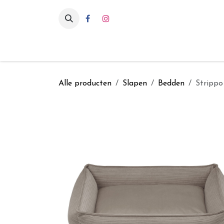
Overslaan naar inhoud
Eten & drinken
Int
Alle producten
Slapen
Bedden
Strippo