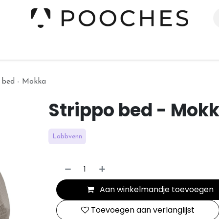
erieur
Kleding
Slapen
Spelen
Verzorging
 bed - Mokka
Strippo bed - Mok
Labbvenn
Aan winkelmandje toevoegen
Toevoegen aan verlanglijst