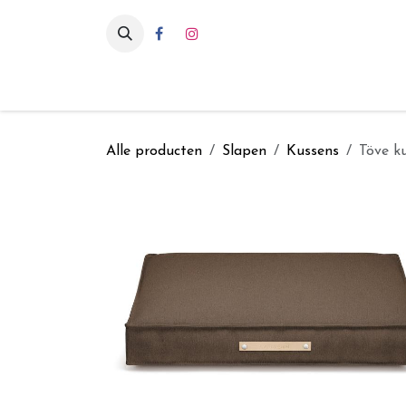
Overslaan naar inhoud
Eten & drinken
Int
Alle producten
Slapen
Kussens
Töve k