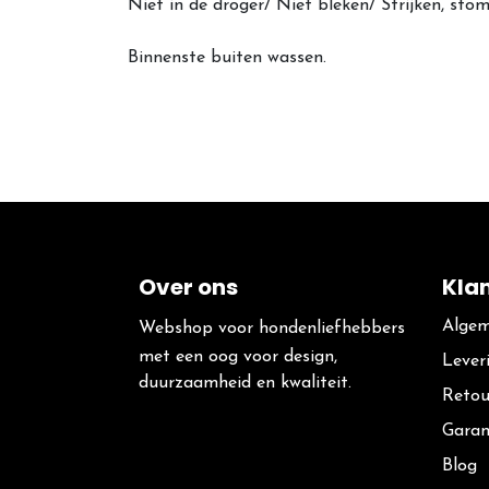
Niet in de droger/ Niet bleken/ Strijken, s
Binnenste buiten wassen.
Over ons
Kla
Algem
Webshop voor hondenliefhebbers
met een oog voor design,
Lever
duurzaamheid en kwaliteit.
Retou
Garan
Blog