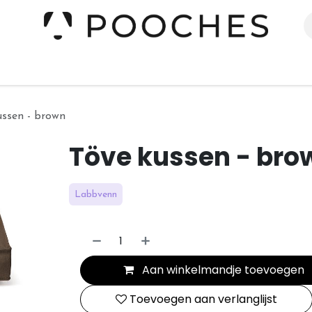
erieur
Kleding
Slapen
Spelen
Verzorging
ussen - brown
Töve kussen - bro
Labbvenn
Aan winkelmandje toevoegen
Toevoegen aan verlanglijst