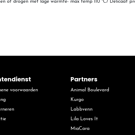
tomen of drogen met lage warmte- max temp 110 °C/ Delicaat
ntendienst
Partners
ene voorwaarden
Animal Boulevard
ing
Kurgo
rneren
La​bbvenn
tie
Lila Loves It
MiaCara