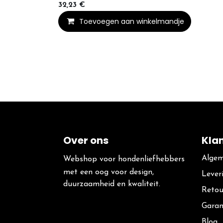
32,23
€
Toevoegen aan winkelmandje
Over ons
Kla
Algem
Webshop voor hondenliefhebbers
met een oog voor design,
Lever
duurzaamheid en kwaliteit.
Retou
Garan
Blog