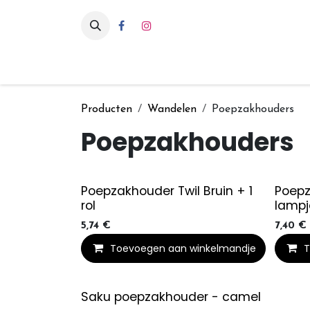
Overslaan naar inhoud
Eten & drinken
Int
Producten
Wandelen
Poepzakhouders
Poepzakhouders
Poepzakhouder Twil Bruin + 1
Poepz
rol
lampj
5,74
€
7,40
€
Toevoegen aan winkelmandje
T
Saku poepzakhouder - camel