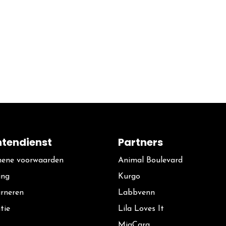
ntendienst
Partners
ene voorwaarden
Animal Boulevard
ing
Kurgo
rneren
La​bbvenn
tie
Lila Loves It
MiaCara