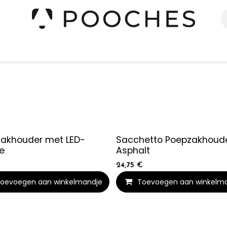
erieur
Kleding
Slapen
Spelen
Verzorging
akhouder met LED-
Sacchetto Poepzakhoud
e
Asphalt
24,75
€
oevoegen aan winkelmandje
Toevoegen aan winkelm