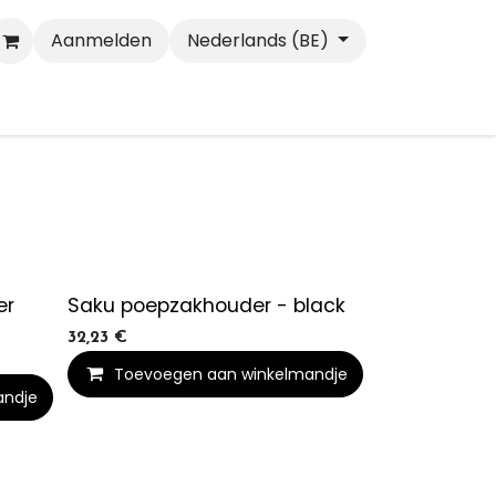
Aanmelden
Nederlands (BE)
Wandelen
Katten
er
Saku poepzakhouder - black
32,23
€
Toevoegen aan winkelmandje
andje