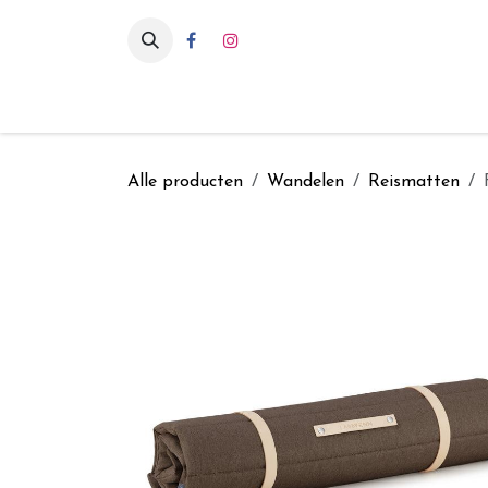
Overslaan naar inhoud
Eten & drinken
Int
Alle producten
Wandelen
Reismatten