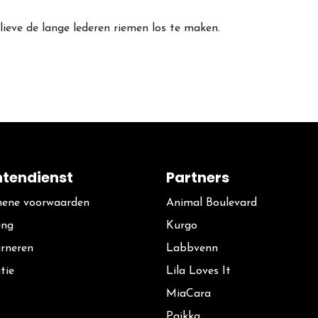
lieve de lange lederen riemen los te maken.
ntendienst
Partners
ene voorwaarden
Animal Boulevard
ing
Kurgo
rneren
La​bbvenn
tie
Lila Loves It
MiaCara
Paikka