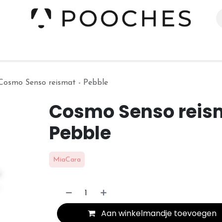
erieur
Kleding
Slapen
Spelen
Verzorging
Cosmo Senso reismat - Pebble
Cosmo Senso reis
Pebble
MiaCara
Aan winkelmandje toevoegen