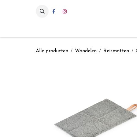
Overslaan naar inhoud
Eten & drinken
Int
Alle producten
Wandelen
Reismatten