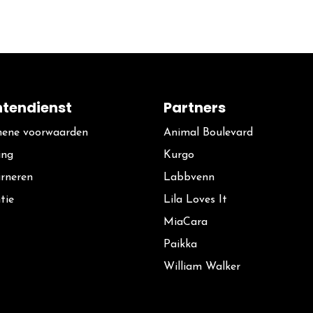
ntendienst
Partners
ene voorwaarden
Animal Boulevard
ing
Kurgo
rneren
La​bbvenn
tie
Lila Loves It
MiaCara
Paikka
William Walker