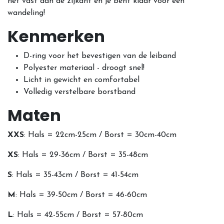
het vast aan de zijkant en je bent klaar voor een
wandeling!
Kenmerken
D-ring voor het bevestigen van de leiband
Polyester materiaal - droogt snel!
Licht in gewicht en comfortabel
Volledig verstelbare borstband
Maten
XXS
: Hals = 22cm-25cm / Borst = 30cm-40cm
XS
: Hals = 29-36cm / Borst = 35-48cm
S
: Hals = 35-43cm / Borst = 41-54cm
M
: Hals = 39-50cm / Borst = 46-60cm
L
: Hals = 42-55cm / Borst = 57-80cm