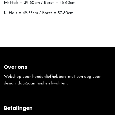
M
: Hals = 39-50cm / Borst = 46-60cm
L
: Hals = 42-55cm / Borst = 57-80cm
Over ons
Webshop voor hondenliefhebbers met een oog voor
design, duurzaamheid en kwaliteit.
Betalingen